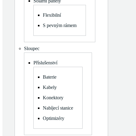
Solární panely
S pevným rámem
Zobrazit
Příslušenství
Flexibilní
podmenu
Baterie
S pevným rámem
Kabely
Konektory
Nabíjecí stanice
Sloupec
Optimizéry
Zobrazit
Měniče napětí
Příslušenství
podmenu
Třífázové Hybridní
Zobrazit
Montážní konstrukce
Baterie
podmenu
Rovná střecha
Kabely
Šikmá střecha
Balkon
Konektory
Komponenty
Nabíjecí stanice
Optimizéry
View cart