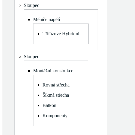
Log in
Sloupec
+420 602 400 423
Měniče napětí
info@panomiksolar.cz
Třífázové Hybridní
Sloupec
Montážní konstrukce
Rovná střecha
Šikmá střecha
Balkon
Komponenty