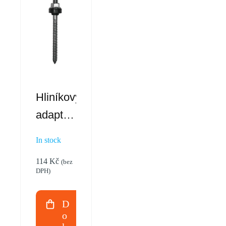
Hliníkový
adaptér
L –
In stock
komplet
114
Kč
(bez
DPH)
D
o