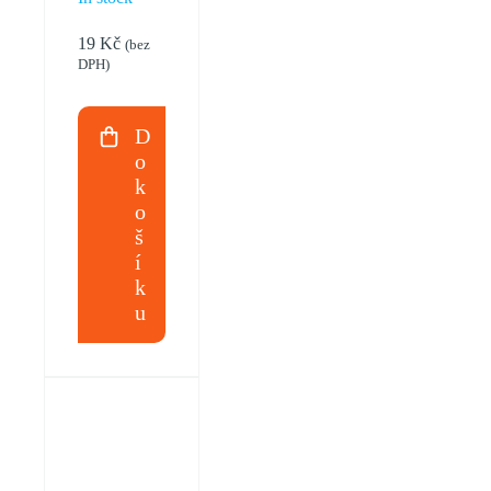
pro
19
Kč
(bez
spojování
DPH)
držáků
a lišt
D
o
SC
k
o
š
í
k
u