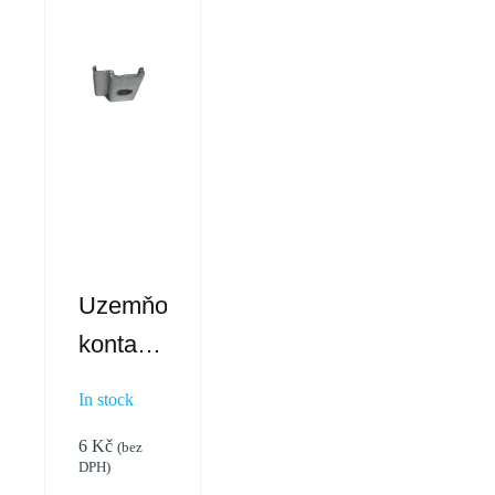
Uzemňovací
kontaktní
podložka
In stock
6
Kč
(bez
DPH)