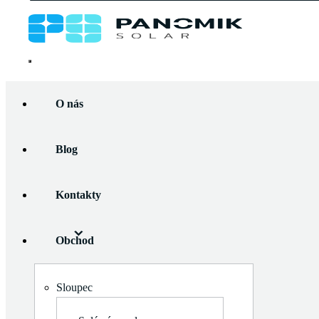
Panomik
Solar
Přejít
Home
/
Konstrukční komplety
/
Komponenty
/ Koncový
k
O nás
hliníkový držák pro solární panely, SC
obsahu
Blog
Kontakty
O nás
Blog
Obchod
Kontakty
Obchod
Zobrazit
podmenu
Zobrazit
Solární panely
Sloupec
podmenu
Flexibilní