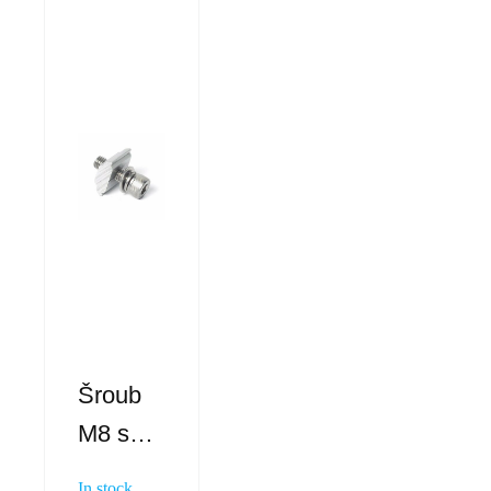
Šroub
M8 s
profilem
In stock