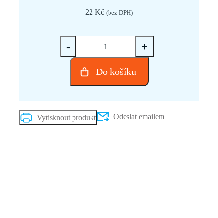
22
Kč
(bez DPH)
Koncový
-
+
hliníkový
držák
Do košíku
pro
solární
panely,
SC
Odeslat emailem
Vytisknout produkt
quantity