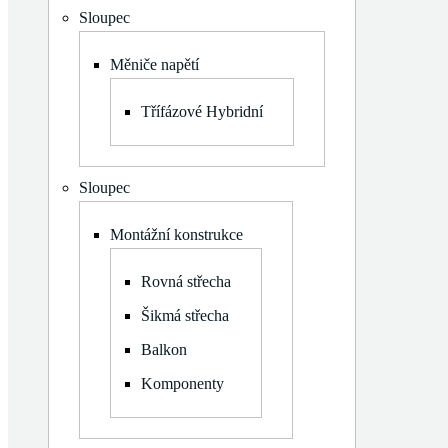
Sloupec
+420 602 400 423
Měniče napětí
info@panomiksolar.cz
Třífázové Hybridní
Rovná střecha
Sloupec
Montážní konstrukce
Rovná střecha
Filtr
Šikmá střecha
Balkon
Komponenty