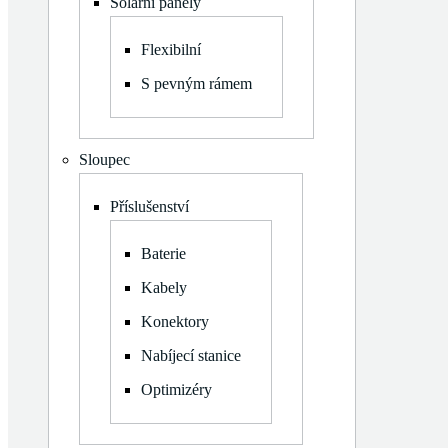
Solární panely
Zobrazit
Příslušenství
podmenu
Baterie
Flexibilní
Kabely
S pevným rámem
Konektory
Nabíjecí stanice
Optimizéry
Sloupec
Zobrazit
Měniče napětí
podmenu
Třífázové Hybridní
Příslušenství
Zobrazit
Montážní konstrukce
podmenu
Rovná střecha
Baterie
Šikmá střecha
Kabely
Balkon
Komponenty
Konektory
Nabíjecí stanice
Optimizéry
View cart
Log in