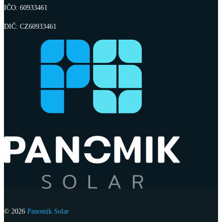
IČO: 60933461
DIČ: CZ60933461
© 2026
Panomik Solar