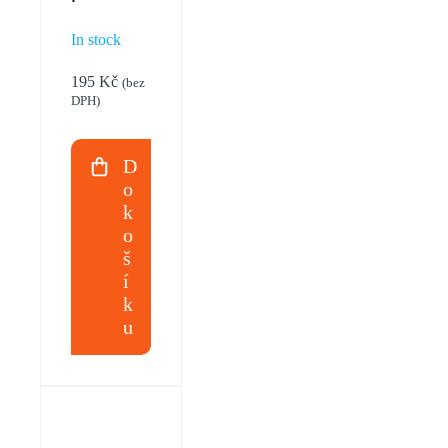
Renusol
In stock
C-
195
Kč
(bez
400524
DPH)
1400mm
D
o
k
o
š
í
k
u