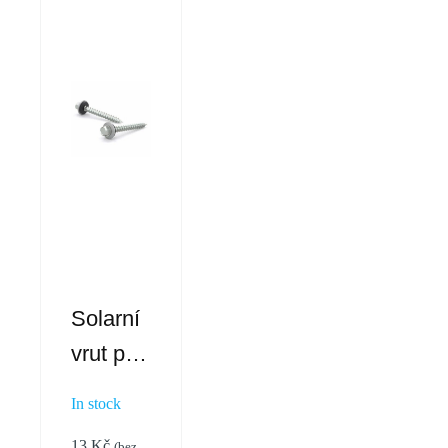
Solarní
vrut pro
střešní
In stock
háky
13
Kč
(bez