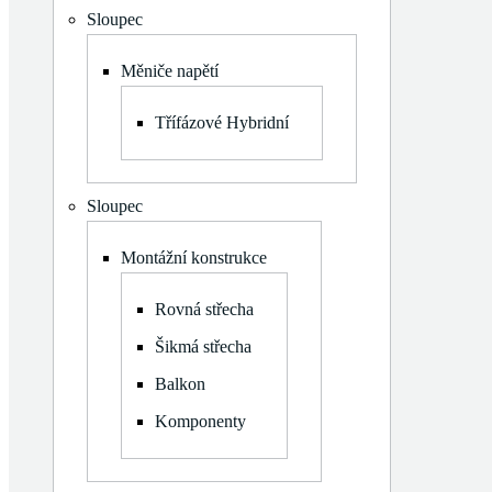
Log in
Sloupec
+420 602 400 423
Měniče napětí
info@panomiksolar.cz
Třífázové Hybridní
Sloupec
Montážní konstrukce
Rovná střecha
Šikmá střecha
Balkon
Komponenty