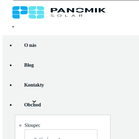
Panomik
Solar
Přejít
Home
/
Konstrukční komplety
/
Komponenty
/ Hliníkový
k
O nás
profil Renusol C-400524 1120mm
obsahu
Blog
Kontakty
O nás
Blog
Obchod
Kontakty
Obchod
Zobrazit
podmenu
Zobrazit
Solární panely
Sloupec
podmenu
Flexibilní