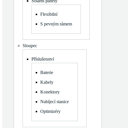
Solární panely
S pevným rámem
Zobrazit
Příslušenství
Flexibilní
podmenu
Baterie
S pevným rámem
Kabely
Konektory
Nabíjecí stanice
Sloupec
Optimizéry
Zobrazit
Měniče napětí
Příslušenství
podmenu
Třífázové Hybridní
Zobrazit
Montážní konstrukce
Baterie
podmenu
Rovná střecha
Kabely
Šikmá střecha
Balkon
Konektory
Komponenty
Nabíjecí stanice
Optimizéry
View cart