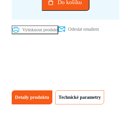
Do košíku
C-
400524
1120mm
quantity
Odeslat emailem
Vytisknout produkt
Detaily produktu
Technické parametry