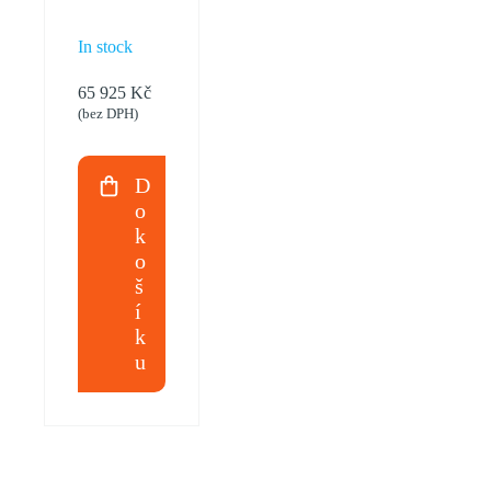
3f.
In stock
DEYE
65 925
Kč
SUN-
(bez DPH)
8K 8kW
D
o
k
o
š
í
k
u