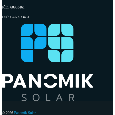
IČO: 60933461
DIČ: CZ60933461
© 2026
Panomik Solar