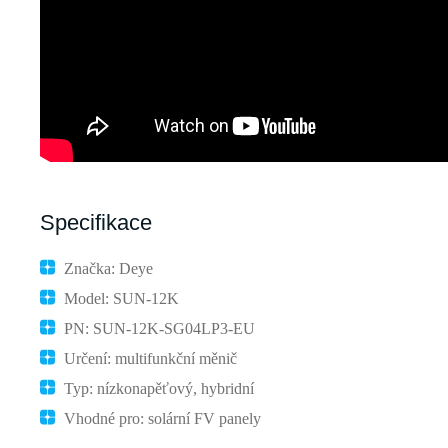
Specifikace
Značka: Deye
Model: SUN-12K
PN: SUN-12K-SG04LP3-EU
Určení: multifunkční měnič
Typ: nízkonapěťový, hybridní
Vhodné pro: solární FV panely