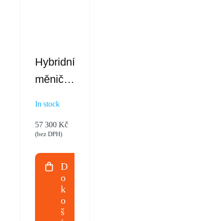
Hybridní
měnič
3f.
In stock
DEYE
57 300
Kč
SG04LP3
(bez DPH)
10kW
D
o
k
o
š