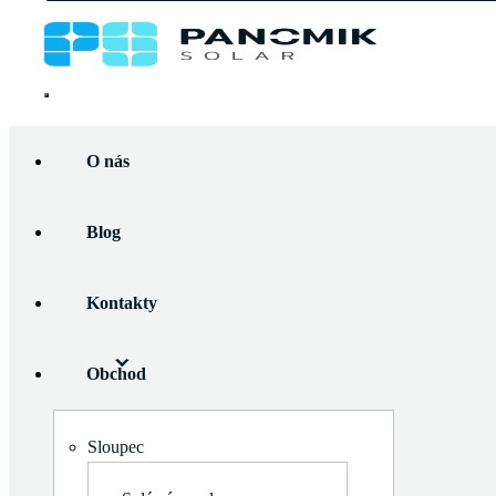
Panomik
Solar
Přejít
Home
/
Měniče napětí
/
Třífázové Hybridní
/ Hybridní měnič
k
O nás
3f. DEYE SG04LP3 12 kW
obsahu
Blog
Kontakty
O nás
Blog
Obchod
Kontakty
Obchod
Zobrazit
podmenu
Zobrazit
Solární panely
Sloupec
podmenu
Flexibilní