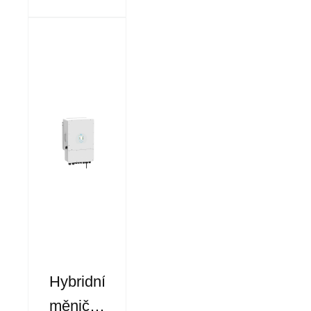
Hybridní
měnič