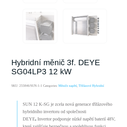
Hybridní měnič 3f. DEYE
SG04LP3 12 kW
SKU:
255846/SUN-1-1
Categories:
Měniče napětí
,
Třífázové Hybridní
SUN 12 K-SG je zcela nová generace třífázového
hybridního invertoru od společnosti
DEYE
.
Invertor podporuje nízké napětí baterií 48V,
které zajišťuje bezpečnou a spolehlivou funkci.