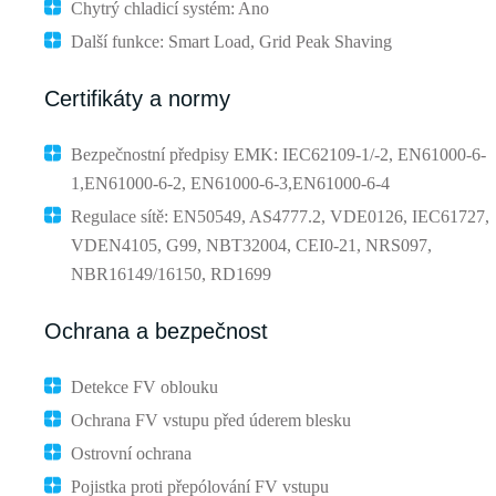
Chytrý chladicí systém: Ano
Další funkce: Smart Load, Grid Peak Shaving
Certifikáty a normy
Bezpečnostní předpisy EMK: IEC62109-1/-2, EN61000-6-
1,EN61000-6-2, EN61000-6-3,EN61000-6-4
Regulace sítě: EN50549, AS4777.2, VDE0126, IEC61727,
VDEN4105, G99, NBT32004, CEI0-21, NRS097,
NBR16149/16150, RD1699
Ochrana a bezpečnost
Detekce FV oblouku
Ochrana FV vstupu před úderem blesku
Ostrovní ochrana
Pojistka proti přepólování FV vstupu