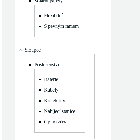
Solární panely
S pevným rámem
Zobrazit
Příslušenství
Flexibilní
podmenu
Baterie
S pevným rámem
Kabely
Konektory
Nabíjecí stanice
Sloupec
Optimizéry
Zobrazit
Měniče napětí
Příslušenství
podmenu
Třífázové Hybridní
Zobrazit
Montážní konstrukce
Baterie
podmenu
Rovná střecha
Kabely
Šikmá střecha
Balkon
Konektory
Komponenty
Nabíjecí stanice
Optimizéry
View cart