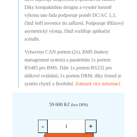
Díky kompaktnímu designu a vysoké hustotě
výkonu tato řada podporuje poměr DC/AC 1,3,
čímž šetří investice do zařízení. Podporuje třífázový
asymetrický výstup, čímž rozšiřuje aplikační
scénáře.
Vybaveno CAN portem (2x), BMS (battery
management system) a paralelním 1x portem
RS485 pro BMS. Dále 1x portem RS232 pro
dálkové ovládání, 1x portem DRM, díky čemuž je
systém chytrý a flexibilní.
Zobrazit více informací
59 600
Kč
(bez DPH)
Hybridní
-
+
měnič