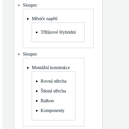
Log in
Sloupec
+420 602 400 423
Měniče napětí
info@panomiksolar.cz
Třífázové Hybridní
Sloupec
Montážní konstrukce
Rovná střecha
Šikmá střecha
Balkon
Komponenty