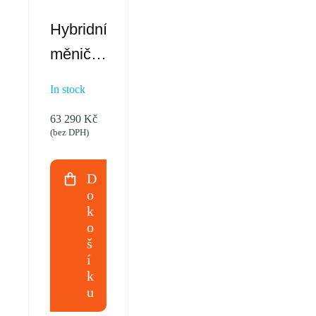
Hybridní
měnič
3f.
In stock
DEYE
63 290
Kč
SUN-
(bez DPH)
6K 6kW
D
o
k
o
š
í
k
u